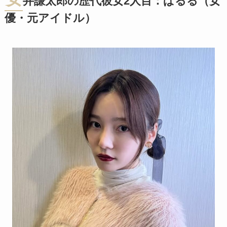
井謙太郎の歴代彼女2人目：ぱるる（女
優・元アイドル）