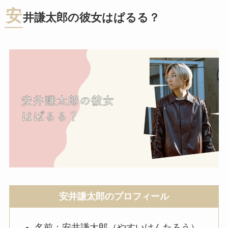
安
井謙太郎の彼女はぱるる？
安井謙太郎のプロフィール
名前：安井謙太郎（やすいけんたろう）