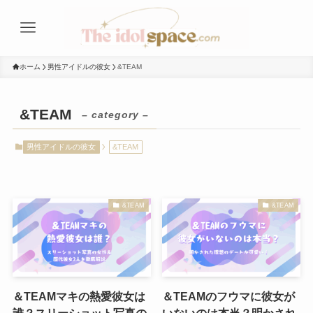
ホーム
男性アイドルの彼女
&TEAM
&TEAM
– category –
男性アイドルの彼女
&TEAM
&TEAM
&TEAM
＆TEAMマキの熱愛彼女は
＆TEAMのフウマに彼女が
誰？スリーショット写真の
いないのは本当？明かされ