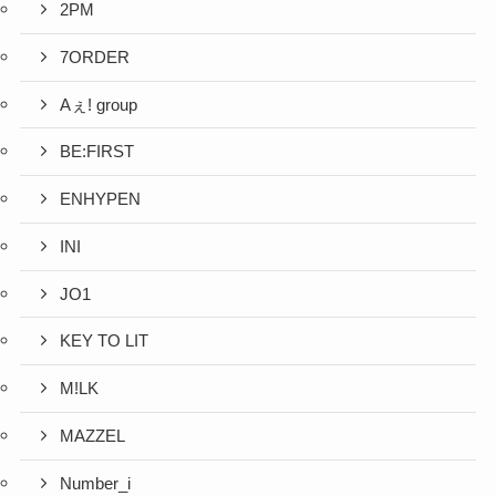
2PM
7ORDER
Aぇ! group
BE:FIRST
ENHYPEN
INI
JO1
KEY TO LIT
M!LK
MAZZEL
Number_i