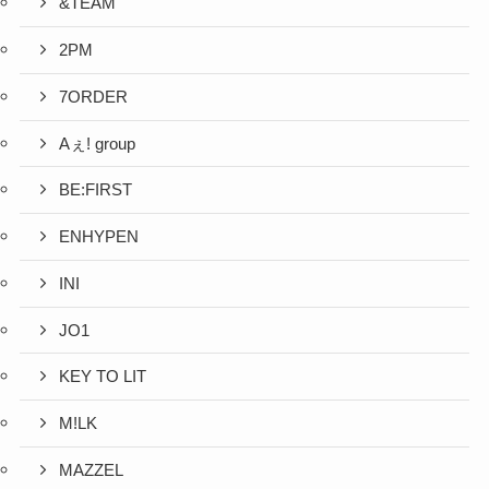
&TEAM
2PM
7ORDER
Aぇ! group
BE:FIRST
ENHYPEN
INI
JO1
KEY TO LIT
M!LK
MAZZEL