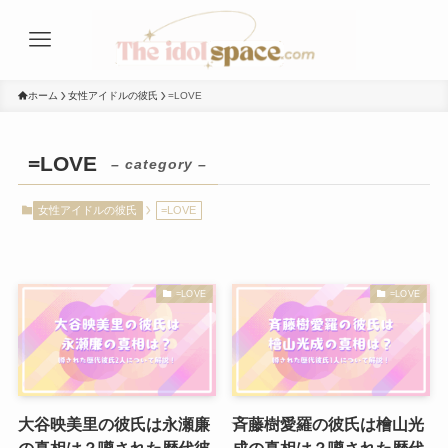
ホーム
女性アイドルの彼氏
=LOVE
=LOVE
– category –
女性アイドルの彼氏
=LOVE
=LOVE
=LOVE
大谷映美里の彼氏は永瀬廉
斉藤樹愛羅の彼氏は檜山光
の真相は？噂された歴代彼
成の真相は？噂された歴代