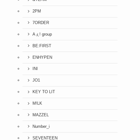
2PM
7ORDER
Aぇ! group
BE:FIRST
ENHYPEN
INI
JO1
KEY TO LIT
M!LK
MAZZEL
Number_i
SEVENTEEN