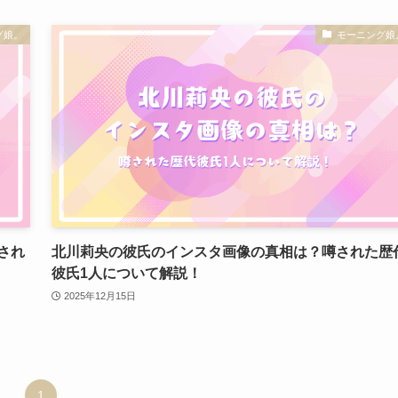
グ娘。
モーニング娘
され
北川莉央の彼氏のインスタ画像の真相は？噂された歴
彼氏1人について解説！
2025年12月15日
1