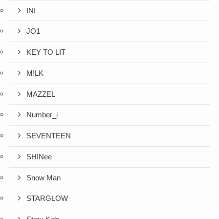
INI
JO1
KEY TO LIT
M!LK
MAZZEL
Number_i
SEVENTEEN
SHINee
Snow Man
STARGLOW