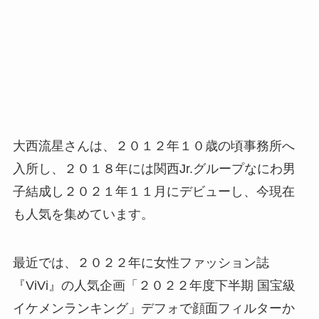
大西流星さんは、２０１２年１０歳の頃事務所へ
入所し、２０１８年には関西Jr.グループなにわ男
子結成し２０２１年１１月にデビューし、今現在
も人気を集めています。
最近では、２０２２年に女性ファッション誌
『ViVi』の人気企画「２０２２年度下半期 国宝級
イケメンランキング」デフォで顔面フィルターか