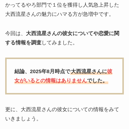
かってるやろ部門で１位を獲得し人気急上昇した
大西流星さんの魅力にハマる方が急増中です。
今回は、
大西流星さんの彼女についてや恋愛に関
する情報を調査
してみました。
結論、2025年8月時点で
大西流星さんに
彼
女
が
いるとの情報はありません
でした。
更に、大西流星さんの彼女についての情報をみて
いきましょう。