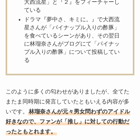
大西流星」と『２』をフィーチャーし
ている
ドラマ『夢中さ、キミに。』で大西流
星さんが「パイナップル入りの酢豚」
を食べているシーンがあり、その翌日
に林瑠奈さんがブログにて「パイナッ
プル入りの酢豚」について投稿してい
る
このように多くの匂わせがありましたが、全てた
またま同時期に発言していたともいえる内容が多
いです。
林瑠奈さんが元々男女問わずのアイドル
好きなので、ファンが「推し」に対しての行動だ
ったともとれます。