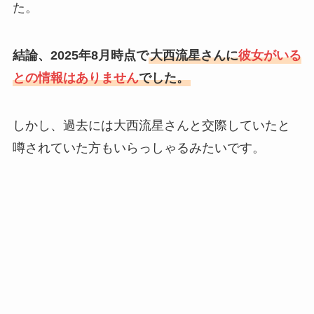
た。
結論、2025年8月時点で
大西流星さんに
彼女
が
いる
との情報はありません
でした。
しかし、過去には大西流星さんと交際していたと
噂されていた方もいらっしゃるみたいです。