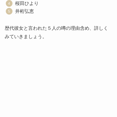
桜田ひより
井桁弘恵
歴代彼女と言われた５人の噂の理由含め、詳しく
みていきましょう。