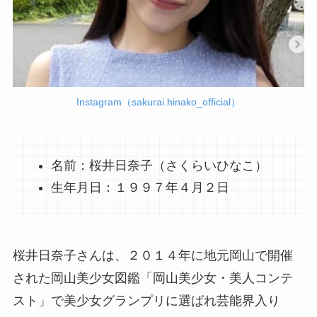
Instagram（sakurai.hinako_official）
名前：桜井日奈子（さくらいひなこ）
生年月日：１９９７年４月２日
桜井日奈子さんは、２０１４年に地元岡山で開催
された岡山美少女図鑑「岡山美少女・美人コンテ
スト」で美少女グランプリに選ばれ芸能界入り