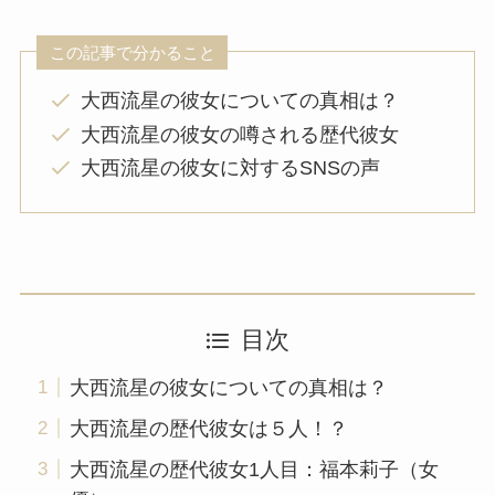
この記事で分かること
大西流星の彼女についての真相は？
大西流星の彼女の噂される歴代彼女
大西流星の彼女に対するSNSの声
目次
大西流星の彼女についての真相は？
大西流星の歴代彼女は５人！？
大西流星の歴代彼女1人目：福本莉子（女