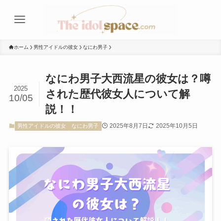
ホーム
男性アイドルの彼女
なにわ男子
なにわ男子大西流星の彼女は？噂
2025
された歴代彼女人について解
10/05
説！！
2025年8月7日
2025年10月5日
男性アイドルの彼女
なにわ男子