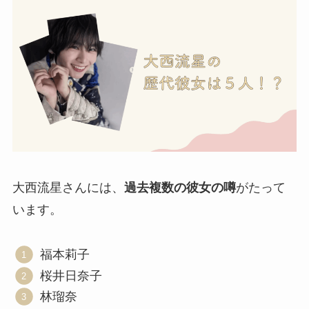
大西流星さんには、
過去複数の彼女の噂
がたって
います。
福本莉子
桜井日奈子
林瑠奈