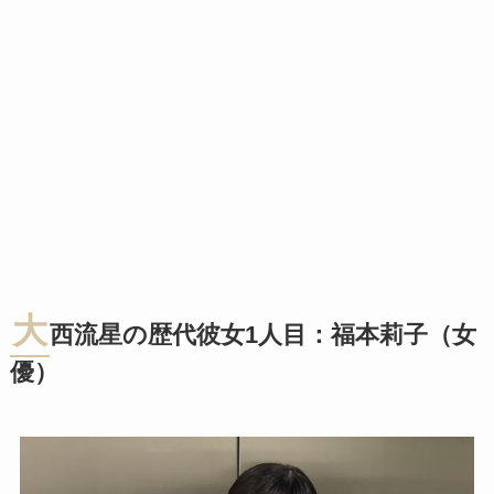
大
西流星の歴代彼女1人目：福本莉子（女
優）