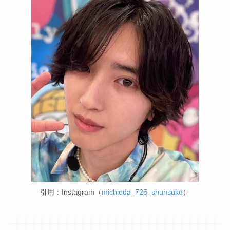
引用：Instagram（
michieda_725_shunsuke
）