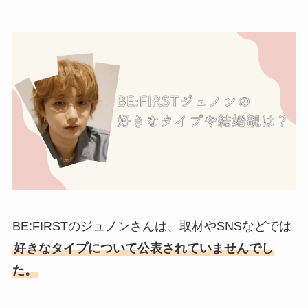
BE:FIRSTのジュノンさんは、取材やSNSなどでは
好きなタイプについて公表されていませんでし
た。