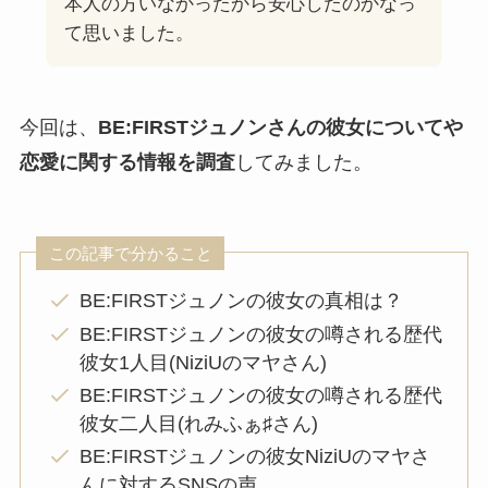
本人の方いなかったから安心したのかなっ
て思いました。
今回は、
BE:FIRSTジュノンさんの彼女についてや
恋愛に関する情報を調査
してみました。
この記事で分かること
BE:FIRSTジュノンの彼女の真相は？
BE:FIRSTジュノンの彼女の噂される歴代
彼女1人目(NiziUのマヤさん)
BE:FIRSTジュノンの彼女の噂される歴代
彼女二人目(れみふぁ♯さん)
BE:FIRSTジュノンの彼女NiziUのマヤさ
んに対するSNSの声