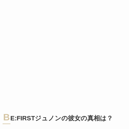
B
E:FIRSTジュノンの彼女の真相は？