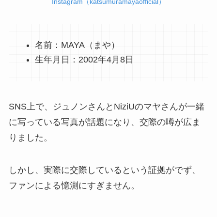
Instagram（katsumuramayaofficial）
名前：MAYA（まや）
生年月日：2002年4月8日
SNS上で、ジュノンさんとNiziUのマヤさんが一緒
に写っている写真が話題になり、交際の噂が広ま
りました。
しかし、実際に交際しているという証拠がでず、
ファンによる憶測にすぎません。