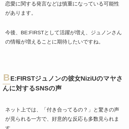
恋愛に関する発言などは慎重になっている可能性
があります。
今後、BE:FIRSTとして活躍が増え、ジュノンさん
の情報が増えることに期待したいですね。
B
E:FIRSTジュノンの彼女NiziUのマヤさ
んに対するSNSの声
ネット上では、「付き合ってるの？」と驚きの声
が見られる一方で、好意的な反応も多数見られま
す。