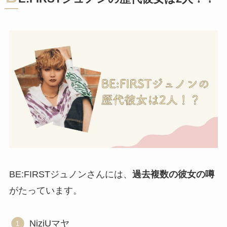
BE:FIRSTジュノンさんには、
過去複数の彼女の噂
がたっています。
NiziUマヤ