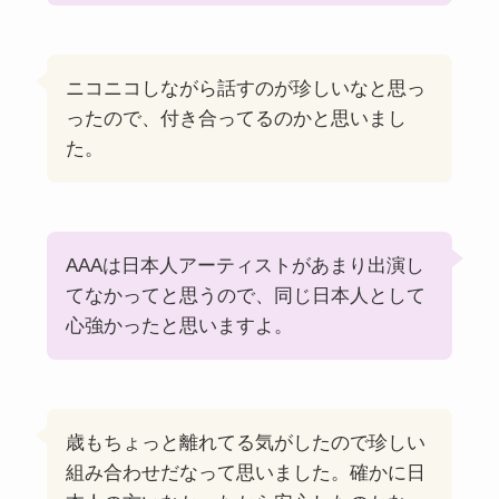
ニコニコしながら話すのが珍しいなと思っ
ったので、付き合ってるのかと思いまし
た。
AAAは日本人アーティストがあまり出演し
てなかってと思うので、同じ日本人として
心強かったと思いますよ。
歳もちょっと離れてる気がしたので珍しい
組み合わせだなって思いました。確かに日