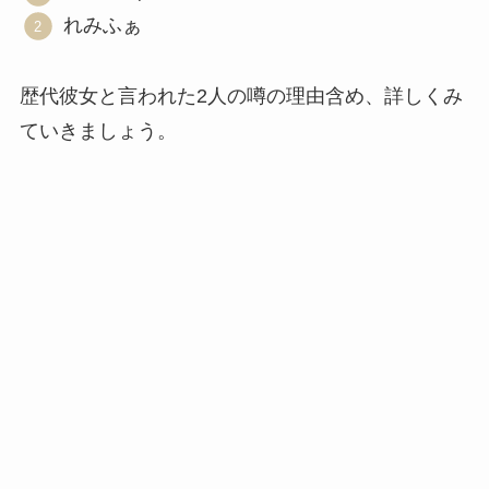
れみふぁ
歴代彼女と言われた2人の噂の理由含め、詳しくみ
ていきましょう。