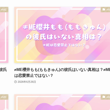
≠ME
≠
彼氏
≠ME櫻井もも(ももきゅん)の彼氏はいない真相は？≠M
は恋愛禁止ではない？
2026年6月26日
≠ME
≠