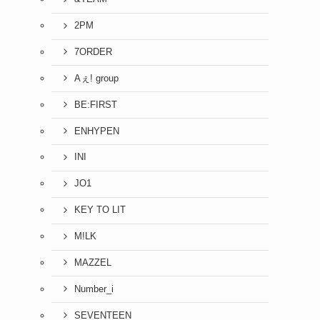
2PM
7ORDER
Aぇ! group
BE:FIRST
ENHYPEN
INI
JO1
KEY TO LIT
M!LK
MAZZEL
Number_i
SEVENTEEN